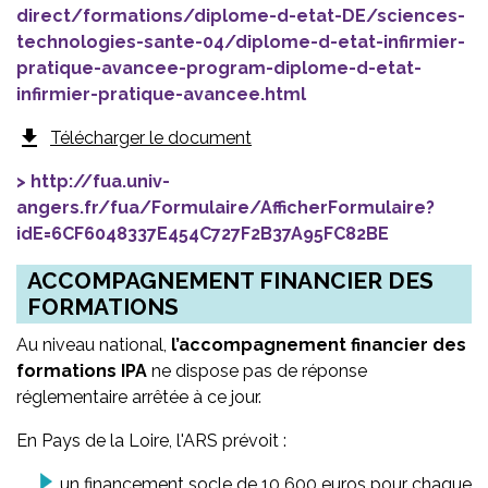
direct/formations/diplome-d-etat-DE/sciences-
technologies-sante-04/diplome-d-etat-infirmier-
pratique-avancee-program-diplome-d-etat-
infirmier-pratique-avancee.html
file_download
Télécharger le document
http://fua.univ-
angers.fr/fua/Formulaire/AfficherFormulaire?
idE=6CF6048337E454C727F2B37A95FC82BE
ACCOMPAGNEMENT FINANCIER DES
FORMATIONS
Au niveau national,
l’accompagnement financier des
formations IPA
ne dispose pas de réponse
réglementaire arrêtée à ce jour.
En Pays de la Loire, l'ARS prévoit :
un financement socle de 10 600 euros pour chaque