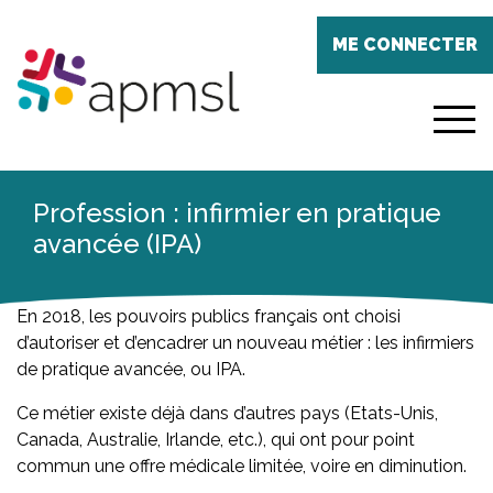
Aller
Panneau de gestion des cookies
au
ME CONNECTER
contenu
principal
menu
Profession : infirmier en pratique
avancée (IPA)
En 2018, les pouvoirs publics français ont choisi
d’autoriser et d’encadrer un nouveau métier : les infirmiers
de pratique avancée, ou IPA.
Ce métier existe déjà dans d’autres pays (Etats-Unis,
Canada, Australie, Irlande, etc.), qui ont pour point
commun une offre médicale limitée, voire en diminution.