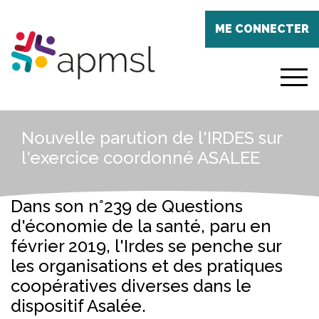
Aller
Panneau de gestion des cookies
au
ME CONNECTER
contenu
principal
menu
Nouvelle parution de l'IRDES sur
l'exercice coordonné ASALEE
Dans son n°239 de Questions
d'économie de la santé, paru en
février 2019, l'Irdes se penche sur
les organisations et des pratiques
coopératives diverses dans le
dispositif Asalée.