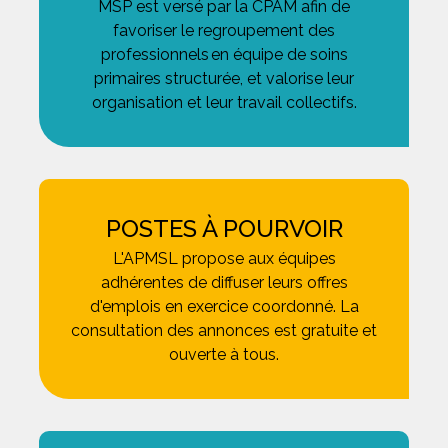
MSP est versé par la CPAM afin de
favoriser le regroupement des
professionnels en équipe de soins
primaires structurée, et valorise leur
organisation et leur travail collectifs.
POSTES À POURVOIR
L'APMSL propose aux équipes
adhérentes de diffuser leurs offres
d'emplois en exercice coordonné. La
consultation des annonces est gratuite et
ouverte à tous.