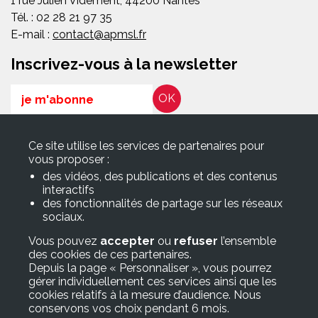
1 rue Julien Videment, 44200 Nantes
Tél. : 02 28 21 97 35
E-mail :
contact@apmsl.fr
Inscrivez-vous à la newsletter
Email
RGPD*
Ce site utilise les services de partenaires pour
En soumettant ce formulaire, j’accepte que les informations
vous proposer :
saisies soient exploitées pour les finalités décrites dans la page
des vidéos, des publications et des contenus
Politique de confidentialité
interactifs
des fonctionnalités de partage sur les réseaux
sociaux.
Suivez-nous sur
Vous pouvez
accepter
ou
refuser
l’ensemble
des cookies de ces partenaires.
Accès rapide
Depuis la page « Personnaliser », vous pourrez
gérer individuellement ces services ainsi que les
> Adhérer à l’APMSL
cookies relatifs à la mesure d’audience. Nous
> FAQ/Glossaire
conservons vos choix pendant 6 mois.