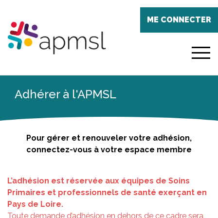
Aller
Panneau de gestion des cookies
au
ME CONNECTER
contenu
principal
menu
Adhérer à l'APMSL
Pour gérer et renouveler votre adhésion,
connectez-vous à votre espace membre
L’adhésion est réservée aux équipes de Soins
Primaires et professionnels de santé exerçant en
Pays de Loire.
Toute demande d’adhésion en dehors de ce cadre sera