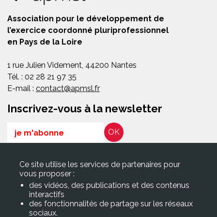
Association pour le développement de
l’exercice coordonné pluriprofessionnel
en Pays de la Loire
1 rue Julien Videment, 44200 Nantes
Tél. : 02 28 21 97 35
E-mail :
contact@apmsl.fr
Inscrivez-vous à la newsletter
Email
RGPD*
Ce site utilise les services de partenaires pour
En soumettant ce formulaire, j’accepte que les informations
vous proposer :
saisies soient exploitées pour les finalités décrites dans la page
des vidéos, des publications et des contenus
Politique de confidentialité
interactifs
des fonctionnalités de partage sur les réseaux
sociaux.