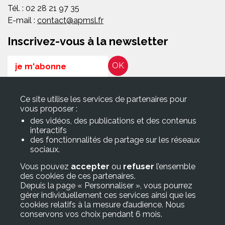
Tél. : 02 28 21 97 35
E-mail :
contact@apmsl.fr
Inscrivez-vous à la newsletter
Email
RGPD*
Ce site utilise les services de partenaires pour
En soumettant ce formulaire, j’accepte que les informations
vous proposer :
saisies soient exploitées pour les finalités décrites dans la page
des vidéos, des publications et des contenus
Politique de confidentialité
interactifs
des fonctionnalités de partage sur les réseaux
sociaux.
Suivez-nous sur
Vous pouvez
accepter
ou
refuser
l’ensemble
des cookies de ces partenaires.
Accès rapide
Depuis la page « Personnaliser », vous pourrez
gérer individuellement ces services ainsi que les
> Adhérer à l’APMSL
cookies relatifs à la mesure d’audience. Nous
> FAQ/Glossaire
conservons vos choix pendant 6 mois.