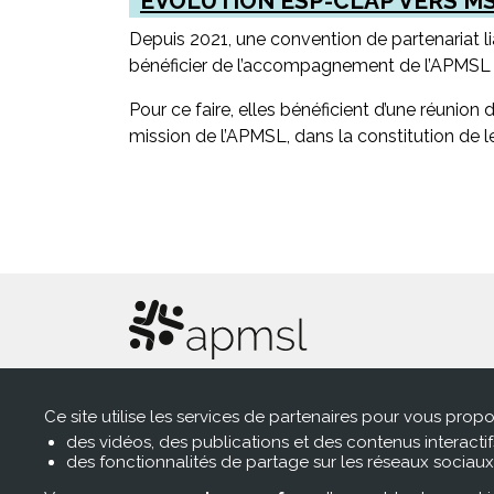
EVOLUTION ESP-CLAP VERS M
Depuis 2021, une convention de partenariat l
bénéficier de l’accompagnement de l’APMSL da
Pour ce faire, elles bénéficient d’une réunion
mission de l’APMSL, dans la constitution de le
Pagination
Association pour le développement de
Ce site utilise les services de partenaires pour vous propo
l’exercice coordonné pluriprofessionne
des vidéos, des publications et des contenus interactif
en Pays de la Loire
des fonctionnalités de partage sur les réseaux sociaux