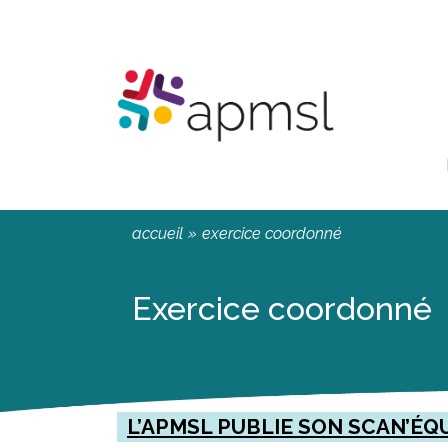
Aller
Panneau de gestion des cookies
au
contenu
principal
You
accueil
»
exercice coordonné
are
here
Exercice coordonné
L’APMSL PUBLIE SON SCAN’ÉQ