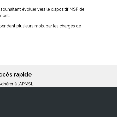
souhaitant évoluer vers le dispositif MSP de
ment.
s pendant plusieurs mois, par les chargés de
ccès rapide
Adhérer à l’APMSL
FAQ/Glossaire
Lettre d’information
Mentions légales et politiques de
nfidentialité