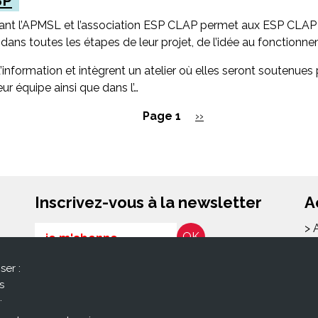
SP
iant l’APMSL et l’association ESP CLAP permet aux ESP CLAP 
ns toutes les étapes de leur projet, de l’idée au fonctionne
 d’information et intègrent un atelier où elles seront soutenue
ur équipe ainsi que dans l’…
Page 1
Page
››
suivante
Inscrivez-vous à la newsletter
A
> 
Email
> 
ser :
l
RGPD*
> 
s
En soumettant ce formulaire, j’accepte que les
> 
.
informations saisies soient exploitées pour les
co