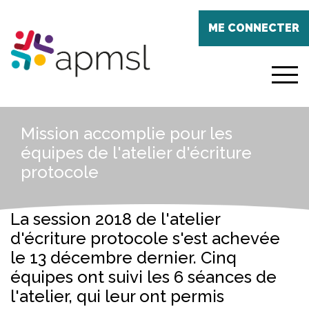
Aller
Panneau de gestion des cookies
au
ME CONNECTER
contenu
principal
menu
Mission accomplie pour les
équipes de l'atelier d'écriture
protocole
La session 2018 de l'atelier
d'écriture protocole s'est achevée
le 13 décembre dernier. Cinq
équipes ont suivi les 6 séances de
l'atelier, qui leur ont permis