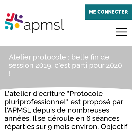
Aller
Panneau de gestion des cookies
au
ME CONNECTER
contenu
principal
menu
Atelier protocole : belle fin de
session 2019, c'est parti pour 2020
!
L'atelier d'écriture "Protocole
pluriprofessionnel" est proposé par
l'APMSL depuis de nombreuses
années. Il se déroule en 6 séances
réparties sur 9 mois environ. Objectif