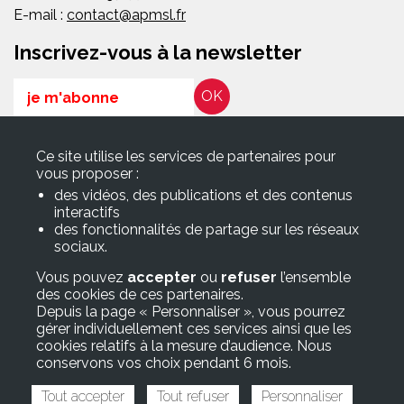
E-mail :
contact@apmsl.fr
Inscrivez-vous à la newsletter
Email
RGPD*
Ce site utilise les services de partenaires pour
En soumettant ce formulaire, j’accepte que les informations
vous proposer :
saisies soient exploitées pour les finalités décrites dans la page
des vidéos, des publications et des contenus
Politique de confidentialité
interactifs
des fonctionnalités de partage sur les réseaux
sociaux.
Suivez-nous sur
Vous pouvez
accepter
ou
refuser
l’ensemble
des cookies de ces partenaires.
Accès rapide
Depuis la page « Personnaliser », vous pourrez
gérer individuellement ces services ainsi que les
> Adhérer à l’APMSL
cookies relatifs à la mesure d’audience. Nous
> FAQ/Glossaire
conservons vos choix pendant 6 mois.
> Lettre d’information
Tout accepter
Tout refuser
Personnaliser