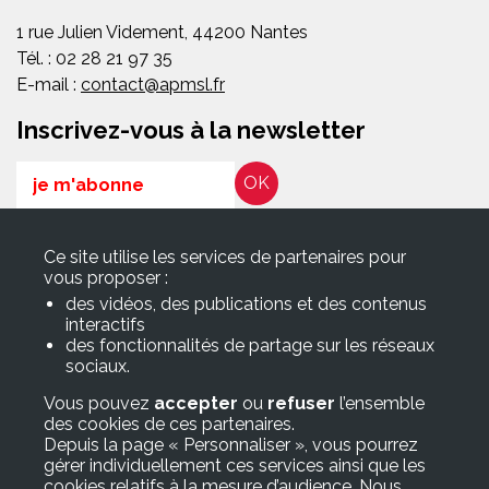
1 rue Julien Videment, 44200 Nantes
Tél. : 02 28 21 97 35
E-mail :
contact@apmsl.fr
Inscrivez-vous à la newsletter
Email
RGPD*
Ce site utilise les services de partenaires pour
En soumettant ce formulaire, j’accepte que les informations
vous proposer :
saisies soient exploitées pour les finalités décrites dans la page
des vidéos, des publications et des contenus
Politique de confidentialité
interactifs
des fonctionnalités de partage sur les réseaux
sociaux.
Suivez-nous sur
Vous pouvez
accepter
ou
refuser
l’ensemble
des cookies de ces partenaires.
Accès rapide
Depuis la page « Personnaliser », vous pourrez
gérer individuellement ces services ainsi que les
> Adhérer à l’APMSL
cookies relatifs à la mesure d’audience. Nous