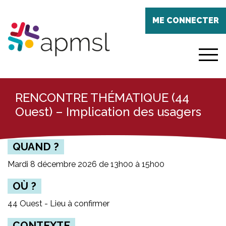
Aller
Panneau de gestion des cookies
au
ME CONNECTER
contenu
principal
menu
RENCONTRE THÉMATIQUE (44
Ouest) – Implication des usagers
QUAND ?
Mardi 8 décembre 2026 de 13h00 à 15h00
OÙ ?
44 Ouest - Lieu à confirmer
CONTEXTE