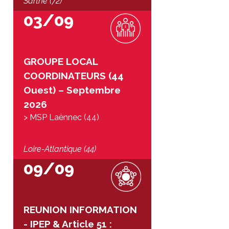
Sarthe (72)
03/09
GROUPE LOCAL
COORDINATEURS (44
Ouest) – Septembre
2026
> MSP Laënnec (44)
Loire-Atlantique (44)
09/09
REUNION INFORMATION
- IPEP & Article 51 :