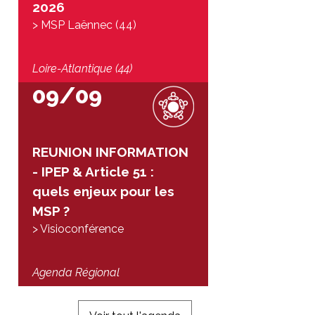
2026
> MSP Laënnec (44)
Loire-Atlantique (44)
09/09
REUNION INFORMATION
- IPEP & Article 51 :
quels enjeux pour les
MSP ?
> Visioconférence
Agenda Régional