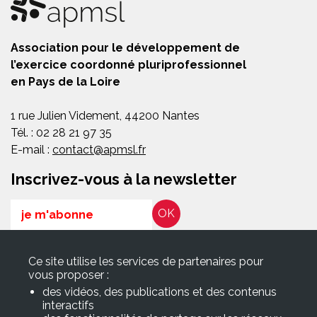
Association pour le développement de
l’exercice coordonné pluriprofessionnel
en Pays de la Loire
1 rue Julien Videment, 44200 Nantes
Tél. : 02 28 21 97 35
E-mail :
contact@apmsl.fr
Inscrivez-vous à la newsletter
Email
RGPD*
Ce site utilise les services de partenaires pour
En soumettant ce formulaire, j’accepte que les informations
vous proposer :
saisies soient exploitées pour les finalités décrites dans la page
des vidéos, des publications et des contenus
Politique de confidentialité
interactifs