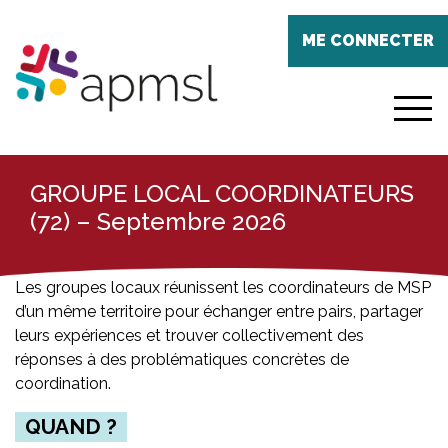
Aller
Panneau de gestion des cookies
au
ME CONNECTER
contenu
principal
menu
GROUPE LOCAL COORDINATEURS
(72) – Septembre 2026
Les groupes locaux réunissent les coordinateurs de MSP
d’un même territoire pour échanger entre pairs, partager
leurs expériences et trouver collectivement des
réponses à des problématiques concrètes de
coordination.
QUAND ?