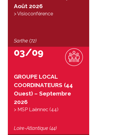
Août 2026
> Visioconférence
Sarthe (72)
03/09
GROUPE LOCAL
COORDINATEURS (44
Ouest) – Septembre
2026
> MSP Laënnec (44)
Loire-Atlantique (44)