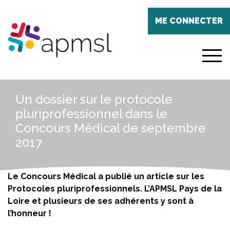
Aller
Panneau de gestion des cookies
au
ME CONNECTER
contenu
principal
menu
Un dossier sur le protocole
pluriprofessionnel dans le
Concours Médical de septembre
2017
Le Concours Médical a publié un article sur les
Protocoles pluriprofessionnels. L’APMSL Pays de la
Loire et plusieurs de ses adhérents y sont à
l’honneur !