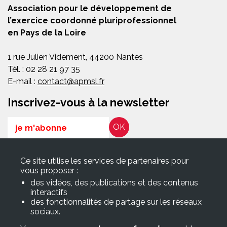
Association pour le développement de
l’exercice coordonné pluriprofessionnel
en Pays de la Loire
1 rue Julien Videment, 44200 Nantes
Tél. : 02 28 21 97 35
E-mail :
contact@apmsl.fr
Inscrivez-vous à la newsletter
Email
RGPD*
Ce site utilise les services de partenaires pour
En soumettant ce formulaire, j’accepte que les informations
vous proposer :
saisies soient exploitées pour les finalités décrites dans la page
des vidéos, des publications et des contenus
Politique de confidentialité
interactifs
des fonctionnalités de partage sur les réseaux
sociaux.
Suivez-nous sur