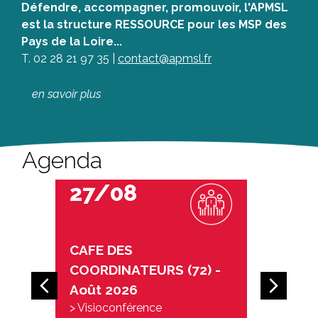
Défendre, accompagner, promouvoir, l'APMSL
est la structure RESSOURCE pour les MSP des
Pays de la Loire...
T. 02 28 21 97 35 |
contact@apmsl.fr
en savoir plus
Agenda
27/08
03
CAFE DES
GROU
COORDINATEURS (72) -
COOR
arrow_back_ios_new
arrow_forward_ios
gers
Août 2026
Ouest
> Visioconférence
2026