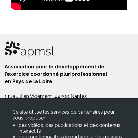
Association pour le développement de
l’exercice coordonné pluriprofessionnel
en Pays de la Loire
1 rue Julien Videment, 44200 Nantes
Tél. : 02 28 21 97 35
E-mail :
contact@apmsl.fr
Ce site utilise les services de partenaires pour
vous proposer :
Inscrivez-vous à la newsletter
des vidéos, des publications et des contenus
interactifs
Email
des fonctionnalités de partage sur les réseaux