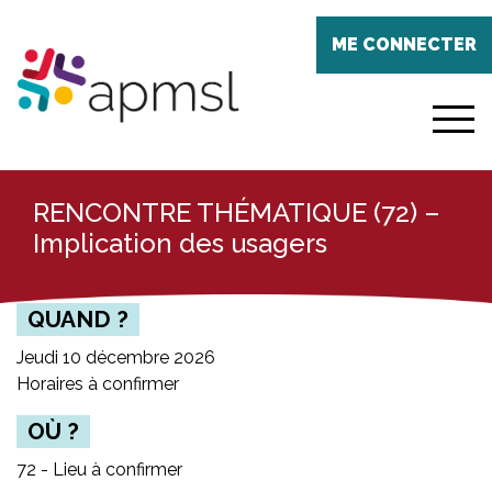
Aller
Panneau de gestion des cookies
au
ME CONNECTER
contenu
principal
menu
RENCONTRE THÉMATIQUE (72) –
Implication des usagers
QUAND ?
Jeudi 10 décembre 2026
Horaires à confirmer
OÙ ?
72 - Lieu à confirmer