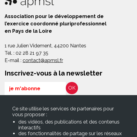
Association pour le développement de
l’exercice coordonné pluriprofessionnel
en Pays de la Loire
1 rue Julien Videment, 44200 Nantes
Tél. : 02 28 21 97 35
E-mail :
contact@apmsl.fr
Inscrivez-vous à la newsletter
Email
RGPD*
Ce site utilise les services de partenaires pour
En soumettant ce formulaire, j’accepte que les informations
vous proposer :
saisies soient exploitées pour les finalités décrites dans la page
des vidéos, des publications et des contenus
Politique de confidentialité
interactifs
des fonctionnalités de partage sur les réseaux