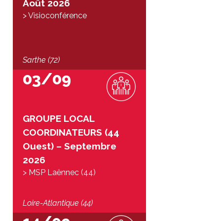
Août 2026
> Visioconférence
Sarthe (72)
03/09
GROUPE LOCAL
COORDINATEURS (44
Ouest) – Septembre
2026
> MSP Laënnec (44)
Loire-Atlantique (44)