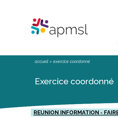
Aller
Panneau de gestion des cookies
au
contenu
principal
You
accueil
»
exercice coordonné
are
here
Exercice coordonné
REUNION INFORMATION - FAIR