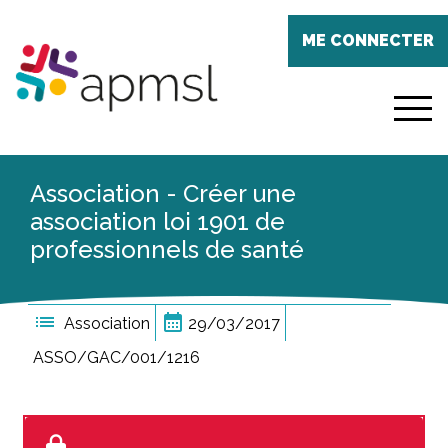
Aller
Panneau de gestion des cookies
au
ME CONNECTER
contenu
principal
menu
Association - Créer une
association loi 1901 de
professionnels de santé
list
calendar_month
Association
29/03/2017
ASSO/GAC/001/1216