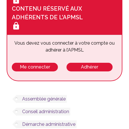
lock
CONTENU RÉSERVÉ AUX
ADHÉRENTS DE L’APMSL
lock
Vous devez vous connecter à votre compte ou
adhérer à l’APMSL
Me connecter
Adhérer
Assemblée générale
Conseil administration
Démarche administrative