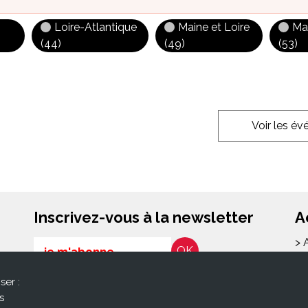
Loire-Atlantique
Maine et Loire
Ma
(44)
(49)
(53)
Voir les é
Inscrivez-vous à la newsletter
A
> 
Email
> 
l
ser :
RGPD*
> 
s
En soumettant ce formulaire, j’accepte que les