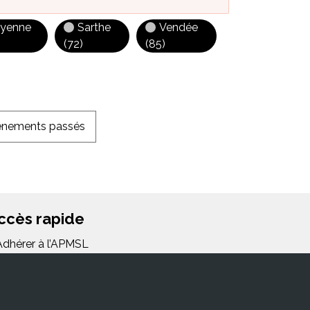
yenne
Sarthe
Vendée
(72)
(85)
vénements passés
ccès rapide
Adhérer à l’APMSL
FAQ/Glossaire
Lettre d’information