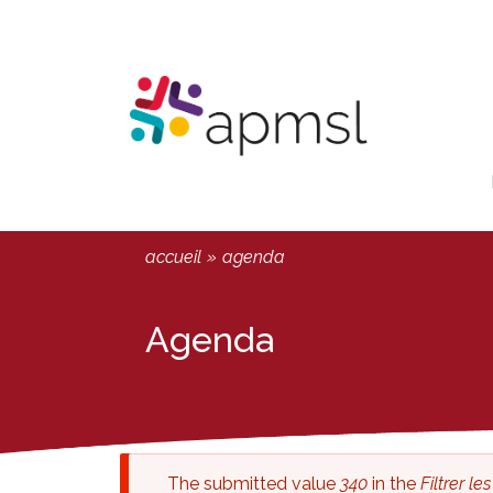
Aller
Panneau de gestion des cookies
au
contenu
principal
You
accueil
»
agenda
are
here
Agenda
Message
The submitted value
340
in the
Filtrer l