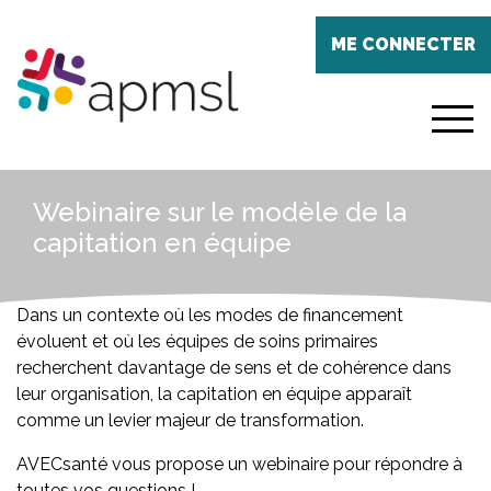
Aller
Panneau de gestion des cookies
au
ME CONNECTER
contenu
principal
menu
Webinaire sur le modèle de la
capitation en équipe
Dans un contexte où les modes de financement
évoluent et où les équipes de soins primaires
recherchent davantage de sens et de cohérence dans
leur organisation, la capitation en équipe apparaît
comme un levier majeur de transformation.
AVECsanté vous propose un webinaire pour répondre à
toutes vos questions !