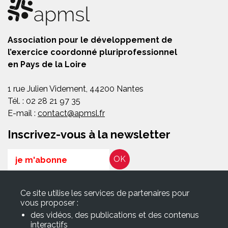
Association pour le développement de
l’exercice coordonné pluriprofessionnel
en Pays de la Loire
1 rue Julien Videment, 44200 Nantes
Tél. : 02 28 21 97 35
E-mail :
contact@apmsl.fr
Inscrivez-vous à la newsletter
Email
RGPD*
Ce site utilise les services de partenaires pour
En soumettant ce formulaire, j’accepte que les informations
vous proposer :
saisies soient exploitées pour les finalités décrites dans la page
des vidéos, des publications et des contenus
Politique de confidentialité
interactifs