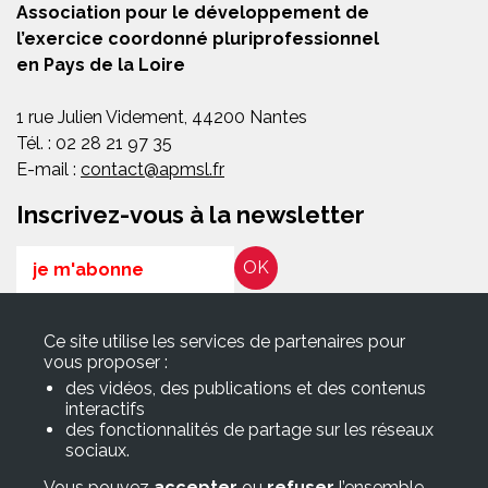
Association pour le développement de
l’exercice coordonné pluriprofessionnel
en Pays de la Loire
1 rue Julien Videment, 44200 Nantes
Tél. : 02 28 21 97 35
E-mail :
contact@apmsl.fr
Inscrivez-vous à la newsletter
Email
RGPD*
Ce site utilise les services de partenaires pour
En soumettant ce formulaire, j’accepte que les informations
vous proposer :
saisies soient exploitées pour les finalités décrites dans la page
des vidéos, des publications et des contenus
Politique de confidentialité
interactifs
des fonctionnalités de partage sur les réseaux
sociaux.
Suivez-nous sur
Vous pouvez
accepter
ou
refuser
l’ensemble