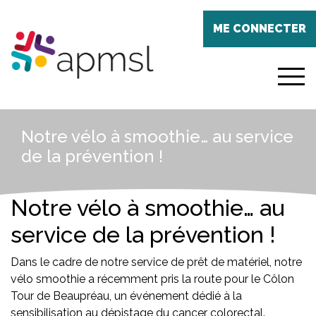
Aller
Panneau de gestion des cookies
au
ME CONNECTER
contenu
principal
menu
Notre vélo à smoothie… au service
de la prévention !
Notre vélo à smoothie… au
service de la prévention !
Dans le cadre de notre service de prêt de matériel, notre
vélo smoothie a récemment pris la route pour le Côlon
Tour de Beaupréau, un événement dédié à la
sensibilisation au dépistage du cancer colorectal.