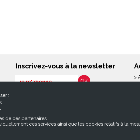
Inscrivez-vous à la newsletter
A
> 
Email
> 
l
ser :
RGPD*
> 
s
En soumettant ce formulaire, j’accepte que les
> 
.
informations saisies soient exploitées pour les
co
finalités décrites dans la page Politique de
s de ces partenaires.
confidentialité
ividuellement ces services ainsi que les cookies relatifs à la 