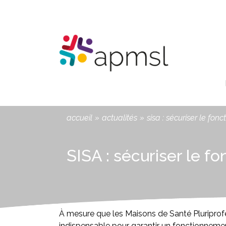
Aller
Panneau de gestion des cookies
au
contenu
principal
You
accueil
»
actualités
»
sisa : sécuriser le fo
are
here
SISA : sécuriser le 
À mesure que les Maisons de Santé Pluriprofe
indispensable pour garantir un fonctionneme