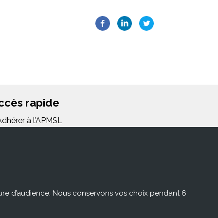
ccès rapide
Adhérer à l’APMSL
FAQ/Glossaire
Lettre d’information
Mentions légales et politiques de
nfidentialité
mesure d’audience. Nous conservons vos choix pendant 6