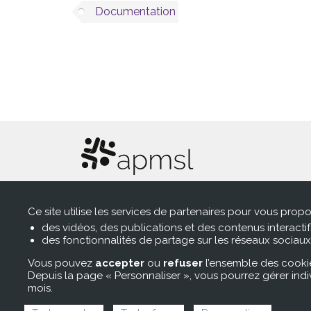
Documentation
Association pour le développement de
l’exercice coordonné pluriprofessionne
Ce site utilise les services de partenaires pour vous propo
des vidéos, des publications et des contenus interactif
en Pays de la Loire
des fonctionnalités de partage sur les réseaux sociaux
1 rue Julien Videment, 44200 Nantes
Vous pouvez
accepter
ou
refuser
l’ensemble des cookie
Depuis la page « Personnaliser », vous pourrez gérer ind
Tél. : 02 28 21 97 35
mois.
E-mail :
contact@apmsl.fr