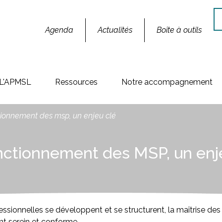
Re
Agenda
Actualités
Boîte à outils
L'APMSL
Ressources
Notre accompagnement
nctionnement des msp, un enjeu clé
fonctionnement des MSP, un enj
ssionnelles se développent et se structurent, la maîtrise des
nt serein et conforme.