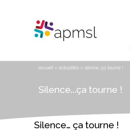
Aller
Panneau de gestion des cookies
au
contenu
principal
You
accueil
»
actualités
»
silence...ça tourne !
are
here
Silence...ça tourne !
Silence… ça tourne !