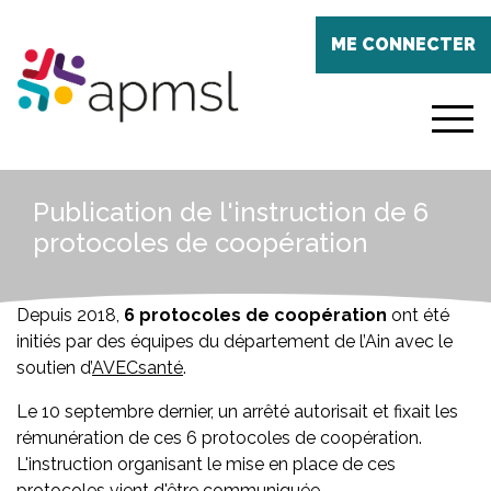
Aller
Panneau de gestion des cookies
au
ME CONNECTER
contenu
principal
menu
Publication de l'instruction de 6
protocoles de coopération
Depuis 2018,
6 protocoles de coopération
ont été
initiés par des équipes du département de l’Ain avec le
soutien d’
AVECsanté
.
Le 10 septembre dernier, un arrêté autorisait et fixait les
rémunération de ces 6 protocoles de coopération.
L'instruction organisant le mise en place de ces
protocoles vient d'être communiquée.