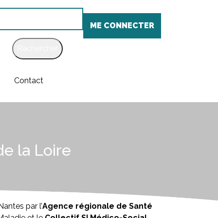
chercher
ME CONNECTER
Contact
e la Loire
antes par l’
Agence régionale de Santé
Maladie et le
Collectif SI Médico-Social