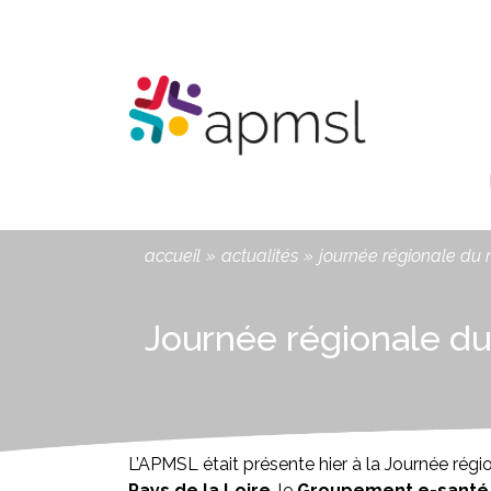
Aller
Panneau de gestion des cookies
au
contenu
principal
You
accueil
»
actualités
»
journée régionale du 
are
here
Journée régionale du
L’APMSL était présente hier à la Journée régi
Pays de la Loire
, le
Groupement e-santé P