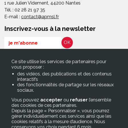
1 rue Julien Videment, 44200 Nantes
Tél. : 02 28 21 97 35
E-mail :
contact@apmsl.fr
Inscrivez-vous à la newsletter
Email
RGPD*
Ce site utilise les services de partenaires pour
En soumettant ce formulaire, j’accepte que les informations
vous proposer :
saisies soient exploitées pour les finalités décrites dans la page
des vidéos, des publications et des contenus
Politique de confidentialité
interactifs
des fonctionnalités de partage sur les réseaux
sociaux.
Suivez-nous sur
Vous pouvez
accepter
ou
refuser
l’ensemble
des cookies de ces partenaires.
Accès rapide
Depuis la page « Personnaliser », vous pourrez
gérer individuellement ces services ainsi que les
> Adhérer à l’APMSL
cookies relatifs à la mesure d’audience. Nous
> FAQ/Glossaire
conservons vos choix pendant 6 mois.