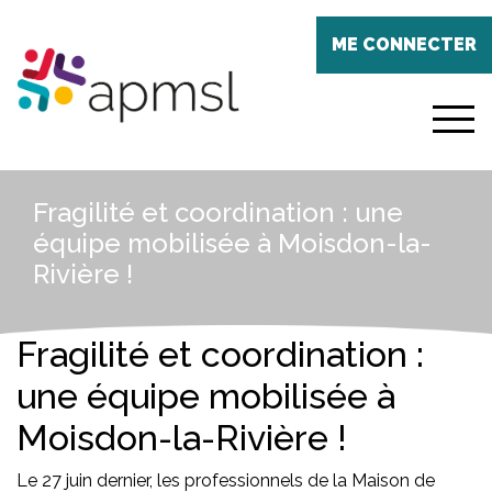
Aller
Panneau de gestion des cookies
au
ME CONNECTER
contenu
principal
menu
Fragilité et coordination : une
équipe mobilisée à Moisdon-la-
Rivière !
Fragilité et coordination :
une équipe mobilisée à
Moisdon-la-Rivière !
Le 27 juin dernier, les professionnels de la Maison de