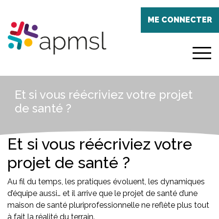
Aller
Panneau de gestion des cookies
au
ME CONNECTER
contenu
principal
menu
Et si vous réécriviez votre projet
de santé ?
Et si vous réécriviez votre
projet de santé ?
Au fil du temps, les pratiques évoluent, les dynamiques
d’équipe aussi… et il arrive que le projet de santé d’une
maison de santé pluriprofessionnelle ne reflète plus tout
à fait la réalité du terrain.